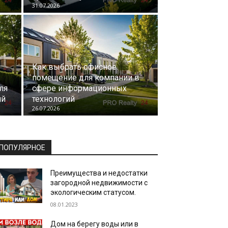
31.07.2026
Как выбрать офисное
помещение для компании в
ля
сфере информационных
ий
технологий
26.07.2026
ПОПУЛЯРНОЕ
Преимущества и недостатки
загородной недвижимости с
экологическим статусом.
08.01.2023
Дом на берегу воды или в