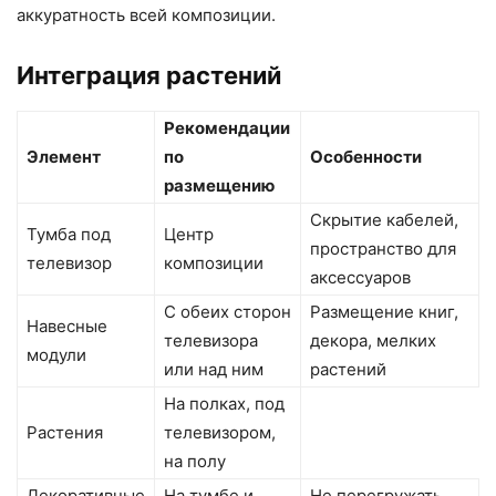
аккуратность всей композиции.
Интеграция растений
Рекомендации
Элемент
по
Особенности
размещению
Скрытие кабелей,
Тумба под
Центр
пространство для
телевизор
композиции
аксессуаров
С обеих сторон
Размещение книг,
Навесные
телевизора
декора, мелких
модули
или над ним
растений
На полках, под
Растения
телевизором,
на полу
Декоративные
На тумбе и
Не перегружать,