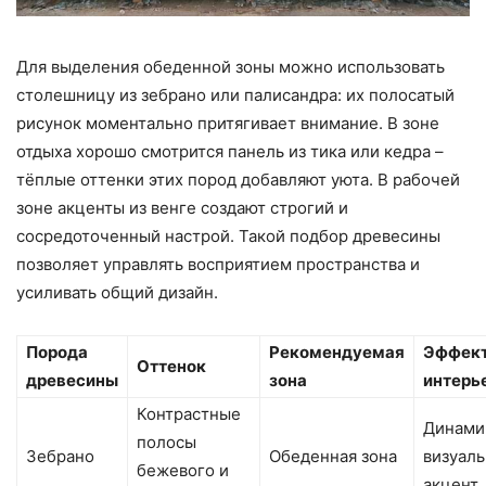
Для выделения обеденной зоны можно использовать
столешницу из зебрано или палисандра: их полосатый
рисунок моментально притягивает внимание. В зоне
отдыха хорошо смотрится панель из тика или кедра –
тёплые оттенки этих пород добавляют уюта. В рабочей
зоне акценты из венге создают строгий и
сосредоточенный настрой. Такой подбор древесины
позволяет управлять восприятием пространства и
усиливать общий дизайн.
Порода
Рекомендуемая
Эффект
Оттенок
древесины
зона
интерь
Контрастные
Динами
полосы
Зебрано
Обеденная зона
визуал
бежевого и
акцент