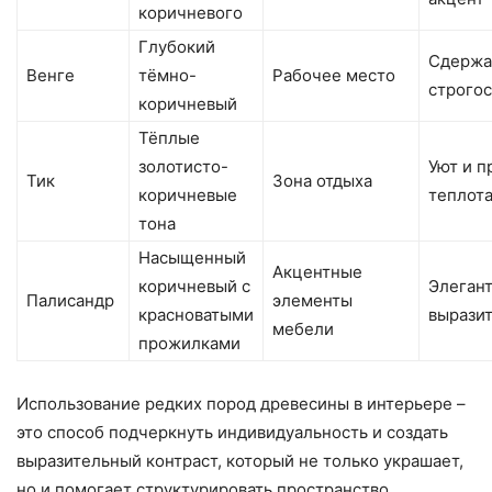
коричневого
Глубокий
Сдержа
Венге
тёмно-
Рабочее место
строгос
коричневый
Тёплые
золотисто-
Уют и п
Тик
Зона отдыха
коричневые
теплот
тона
Насыщенный
Акцентные
коричневый с
Элегант
Палисандр
элементы
красноватыми
вырази
мебели
прожилками
Использование редких пород древесины в интерьере –
это способ подчеркнуть индивидуальность и создать
выразительный контраст, который не только украшает,
но и помогает структурировать пространство.