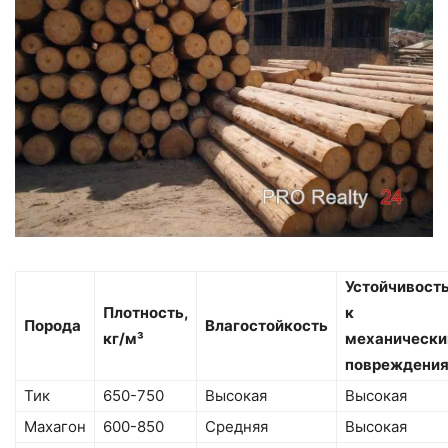
Устойчивост
Плотность,
к
Порода
Влагостойкость
кг/м³
механическ
повреждени
Тик
650-750
Высокая
Высокая
Махагон
600-850
Средняя
Высокая