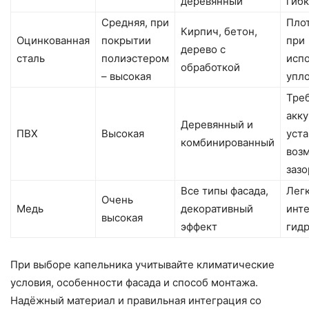
деревянный
гибк
Средняя, при
Пло
Кирпич, бетон,
Оцинкованная
покрытии
при
дерево с
сталь
полиэстером
исп
обработкой
– высокая
упл
Тре
акк
Деревянный и
ПВХ
Высокая
уста
комбинированный
воз
заз
Все типы фасада,
Лег
Очень
Медь
декоративный
инте
высокая
эффект
гид
При выборе капельника учитывайте климатические
условия, особенности фасада и способ монтажа.
Надёжный материал и правильная интеграция со