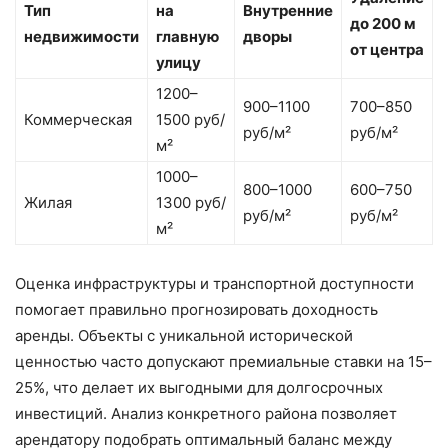
Тип
на
Внутренние
до 200 м
недвижимости
главную
дворы
от центра
улицу
1200–
900–1100
700–850
Коммерческая
1500 руб/
руб/м²
руб/м²
м²
1000–
800–1000
600–750
Жилая
1300 руб/
руб/м²
руб/м²
м²
Оценка инфраструктуры и транспортной доступности
помогает правильно прогнозировать доходность
аренды. Объекты с уникальной исторической
ценностью часто допускают премиальные ставки на 15–
25%, что делает их выгодными для долгосрочных
инвестиций. Анализ конкретного района позволяет
арендатору подобрать оптимальный баланс между