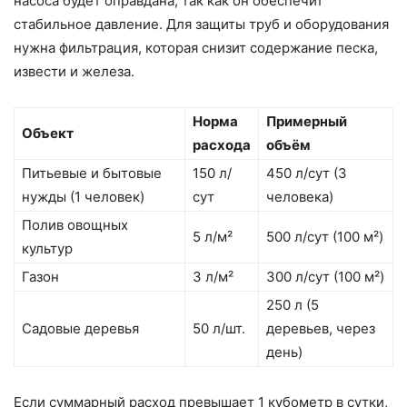
насоса будет оправдана, так как он обеспечит
стабильное давление. Для защиты труб и оборудования
нужна фильтрация, которая снизит содержание песка,
извести и железа.
Норма
Примерный
Объект
расхода
объём
Питьевые и бытовые
150 л/
450 л/сут (3
нужды (1 человек)
сут
человека)
Полив овощных
5 л/м²
500 л/сут (100 м²)
культур
Газон
3 л/м²
300 л/сут (100 м²)
250 л (5
Садовые деревья
50 л/шт.
деревьев, через
день)
Если суммарный расход превышает 1 кубометр в сутки,