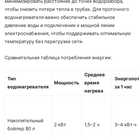
минимизировать расстояние до точек водоразбора,
чтобы снизить потери тепла в трубах. Для проточного
водонагревателя важно обеспечить стабильное
давление воды и подключение к мощной линии
электроснабжения, чтобы поддерживать оптимальную
температуру без перегрузки сети.
Сравнительная таблица потребления энергии:
Среднее
Тип
Энергопо
Мощность
время
водонагревателя
за 1 час
нагрева
Накопительный
2 кВт
1,5–2 ч
3–4 кВт·ч
бойлер 80 л