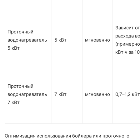
Зависит о
Проточный
расхода в
водонагреватель
5 кВт
мгновенно
(примерно
5 кВт
кВт·ч за 10
Проточный
водонагреватель
7 кВт
мгновенно
0,7–1,2 кВт
7 кВт
Оптимизация использования бойлера или проточного