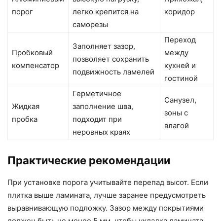
порог
легко крепится на
коридор
саморезы
Переход
Заполняет зазор,
Пробковый
между
позволяет сохранить
компенсатор
кухней и
подвижность ламелей
гостиной
Герметичное
Санузел,
Жидкая
заполнение шва,
зоны с
пробка
подходит при
влагой
неровных краях
Практические рекомендации
При установке порога учитывайте перепад высот. Если
плитка выше ламината, лучше заранее предусмотреть
выравнивающую подложку. Зазор между покрытиями
должен быть не менее 5 мм, чтобы укладка ламината