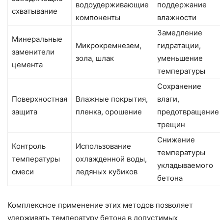
водоудерживающие
поддержание
схватывание
компоненты
влажности
Замедление
Минеральные
Микрокремнезем,
гидратации,
заменители
зола, шлак
уменьшение
цемента
температуры
Сохранение
Поверхностная
Влажные покрытия,
влаги,
защита
пленка, орошение
предотвращение
трещин
Снижение
Контроль
Использование
температуры
температуры
охлажденной воды,
укладываемого
смеси
ледяных кубиков
бетона
Комплексное применение этих методов позволяет
удерживать температуру бетона в допустимых