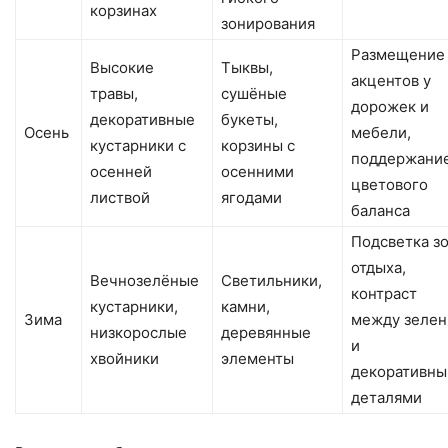
корзинах
зонирования
Размещение
Высокие
Тыквы,
акцентов у
травы,
сушёные
дорожек и
декоративные
букеты,
Осень
мебели,
кустарники с
корзины с
поддержани
осенней
осенними
цветового
листвой
ягодами
баланса
Подсветка з
отдыха,
Вечнозелёные
Светильники,
контраст
кустарники,
камни,
Зима
между зеле
низкорослые
деревянные
и
хвойники
элементы
декоративн
деталями