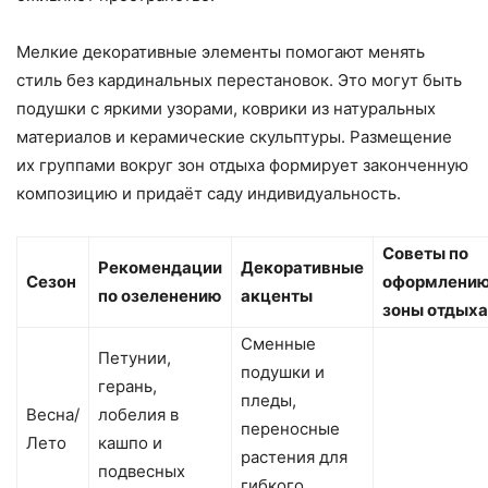
Мелкие декоративные элементы помогают менять
стиль без кардинальных перестановок. Это могут быть
подушки с яркими узорами, коврики из натуральных
материалов и керамические скульптуры. Размещение
их группами вокруг зон отдыха формирует законченную
композицию и придаёт саду индивидуальность.
Советы по
Рекомендации
Декоративные
Сезон
оформлени
по озеленению
акценты
зоны отдыха
Сменные
Петунии,
подушки и
герань,
пледы,
Весна/
лобелия в
переносные
Лето
кашпо и
растения для
подвесных
гибкого