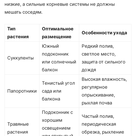
низкие, а сильные корневые системы не должны
мешать соседям.
Тип
Оптимальное
Особенности ухода
растения
размещение
Южный
Редкий полив,
подоконник
светлое место,
Суккуленты
или солнечный
защита от сильного
балкон
дождя
Высокая влажность,
Тенистый угол
регулярное
Папоротники
сада или
опрыскивание,
балкона
рыхлая почва
Подоконник с
Частый полив,
хорошим
Травяные
периодическая
освещением
растения
обрезка, рыхление
или открытый