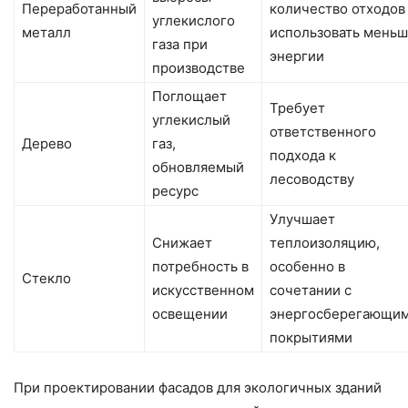
Переработанный
количество отходов
углекислого
металл
использовать мень
газа при
энергии
производстве
Поглощает
Требует
углекислый
ответственного
Дерево
газ,
подхода к
обновляемый
лесоводству
ресурс
Улучшает
Снижает
теплоизоляцию,
потребность в
особенно в
Стекло
искусственном
сочетании с
освещении
энергосберегающи
покрытиями
При проектировании фасадов для экологичных зданий