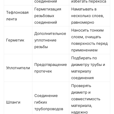
соединений
избегать перекоса
Герметизация
Наматывать в
Тефлоновая
резьбовых
несколько слоев,
лента
соединений
равномерно
Наносить тонким
Дополнительное
слоем, очищать
Герметик
уплотнение
поверхность перед
резьбы
применением
Подбирать по
Предотвращение
диаметру трубы и
Уплотнители
протечек
материалу
соединения
Проверять
диаметр и
Соединение
совместимость
Шланги
гибких
материала,
трубопроводов
надежно