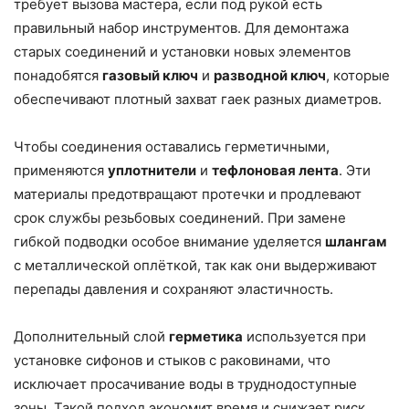
требует вызова мастера, если под рукой есть
правильный набор инструментов. Для демонтажа
старых соединений и установки новых элементов
понадобятся
газовый ключ
и
разводной ключ
, которые
обеспечивают плотный захват гаек разных диаметров.
Чтобы соединения оставались герметичными,
применяются
уплотнители
и
тефлоновая лента
. Эти
материалы предотвращают протечки и продлевают
срок службы резьбовых соединений. При замене
гибкой подводки особое внимание уделяется
шлангам
с металлической оплёткой, так как они выдерживают
перепады давления и сохраняют эластичность.
Дополнительный слой
герметика
используется при
установке сифонов и стыков с раковинами, что
исключает просачивание воды в труднодоступные
зоны. Такой подход экономит время и снижает риск