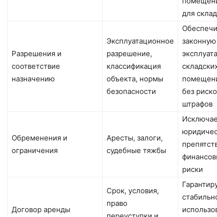
помещен
для склад
Обеспечи
Эксплуатационное
законную
Разрешения и
разрешение,
эксплуат
соответствие
классификация
складски
назначению
объекта, нормы
помещен
безопасности
без риско
штрафов
Исключа
юридиче
Обременения и
Аресты, залоги,
препятст
ограничения
судебные тяжбы
финансов
риски
Гарантир
Срок, условия,
стабильн
право
Договор аренды
использо
переуступки и