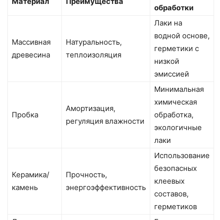
Материал
Преимущества
обработки
Лаки на
водной основе,
Массивная
Натуральность,
герметики с
древесина
теплоизоляция
низкой
эмиссией
Минимальная
химическая
Амортизация,
Пробка
обработка,
регуляция влажности
экологичные
лаки
Использование
безопасных
Керамика/
Прочность,
клеевых
камень
энергоэффективность
составов,
герметиков