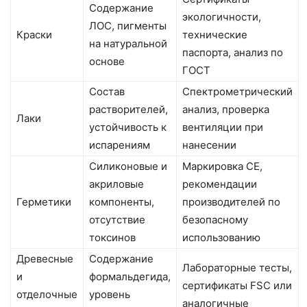
Содержание
экологичности,
ЛОС, пигменты
Краски
технические
на натуральной
паспорта, анализ по
основе
ГОСТ
Состав
Спектрометрический
растворителей,
анализ, проверка
Лаки
устойчивость к
вентиляции при
испарениям
нанесении
Силиконовые и
Маркировка CE,
акриловые
рекомендации
Герметики
компоненты,
производителей по
отсутствие
безопасному
токсинов
использованию
Древесные
Содержание
Лабораторные тесты,
и
формальдегида,
сертификаты FSC или
отделочные
уровень
аналогичные